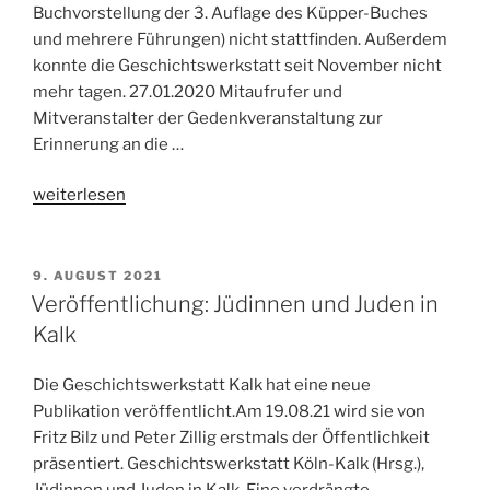
Buchvorstellung der 3. Auflage des Küpper-Buches
und mehrere Führungen) nicht stattfinden. Außerdem
konnte die Geschichtswerkstatt seit November nicht
mehr tagen. 27.01.2020 Mitaufrufer und
Mitveranstalter der Gedenkveranstaltung zur
Erinnerung an die …
„Aus
weiterlesen
dem
Verein:
Tätigkeitsbericht
VERÖFFENTLICHT
9. AUGUST 2021
AM
2020“
Veröffentlichung: Jüdinnen und Juden in
Kalk
Die Geschichtswerkstatt Kalk hat eine neue
Publikation veröffentlicht.Am 19.08.21 wird sie von
Fritz Bilz und Peter Zillig erstmals der Öffentlichkeit
präsentiert. Geschichtswerkstatt Köln-Kalk (Hrsg.),
Jüdinnen und Juden in Kalk. Eine verdrängte