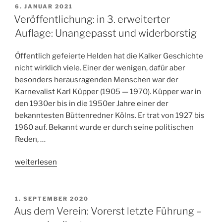
Karl
VERÖFFENTLICHT
6. JANUAR 2021
AM
Küpper
Veröffentlichung: in 3. erweiterter
Lesung
Auflage: Unangepasst und widerborstig
bei
YouTube“
Öffentlich gefeierte Helden hat die Kalker Geschichte
nicht wirklich viele. Einer der wenigen, dafür aber
besonders herausragenden Menschen war der
Karnevalist Karl Küpper (1905 — 1970). Küpper war in
den 1930er bis in die 1950er Jahre einer der
bekanntesten Büttenredner Kölns. Er trat von 1927 bis
1960 auf. Bekannt wurde er durch seine politischen
Reden, …
„Veröffentlichung:
weiterlesen
in
3.
erweiterter
VERÖFFENTLICHT
1. SEPTEMBER 2020
AM
Auflage:
Aus dem Verein: Vorerst letzte Führung –
Unangepasst