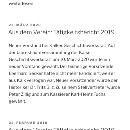
„In
weiterlesen
den
Medien:
LexiKalk
VERÖFFENTLICHT
21. MÄRZ 2020
AM
im
Aus dem Verein: Tätigkeitsbericht 2019
OSTBLOG“
Neuer Vorstand bei Kalker Geschichtswerkstatt Auf
der Jahreshauptversammlung der Kalker
Geschichtswerkstatt am 10. März 2020 wurde ein
neuer Vorstand gewählt. Der bisherige Vorsitzende
Eberhard Becker hatte nicht mehr kandidiert, weil er
aus Kalk verzogen war. Neuer Vorsitzender wurde der
Historiker Dr. Fritz Bilz. Zu seinem Stellvertreter wurde
Peter Zillig und zum Kassierer Karl-Heinz Fuchs
gewählt.
VERÖFFENTLICHT
21. FEBRUAR 2019
AM