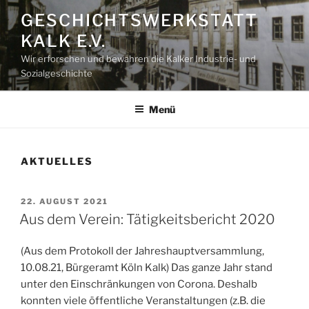
Zum
GESCHICHTSWERKSTATT
Inhalt
KALK E.V.
springen
Wir erforschen und bewahren die Kalker Industrie- und
Sozialgeschichte
Menü
AKTUELLES
VERÖFFENTLICHT
22. AUGUST 2021
AM
Aus dem Verein: Tätigkeitsbericht 2020
(Aus dem Protokoll der Jahreshauptversammlung,
10.08.21, Bürgeramt Köln Kalk) Das ganze Jahr stand
unter den Einschränkungen von Corona. Deshalb
konnten viele öffentliche Veranstaltungen (z.B. die