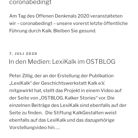
coronabedingt
und
widerborstig“
Am Tag des Offenen Denkmals 2020 veranstalteten
wir – coronabedingt – unsere vorerst letzte öffentliche
Führung durch Kalk. Bleiben Sie gesund.
VERÖFFENTLICHT
7. JULI 2020
AM
In den Medien: LexiKalk im OSTBLOG
Peter Zillig, der an der Erstellung der Publikation
„LexiKalk“ der Geschichtswerkstatt Kalk e.V.
mitgewirkt hat, stellt das Projekt in einem Video auf
der Seite von „OSTBLOG. Kalker Stories“ vor. Die
einzelnen Beiträge des LexiKalk sind ebenfalls auf der
Seite zu finden. Die Stiftung KalkGestalten weist
ebenfalls auf das LexiKalk und das dazugehörige
Vorstellungvideo hin. …