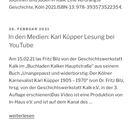
Geschichte, Köln 2021.ISBN-13: 978-39357352235 €
VERÖFFENTLICHT
26. FEBRUAR 2021
AM
In den Medien: Karl Küpper Lesung bei
YouTube
Am 15.02.21 las Fritz Bilz von der Geschichtswerkstatt
Kalk im „Buchladen Kalker Hauptstraße“ aus seinem
Buch „Unangepasst und widerborstig. Der Kölner
Karnevalist Karl Küpper 1905 – 1970“ (von Dr. Fritz Bilz,
hrsg. von der Geschichtswerkstatt Kalk e.V., in der 3.
Auflage erschienen)Das Video ist eine Produktion von
In-Haus e.V. und ist auf dem Kanal des …
„In
weiterlesen
den
Medien: