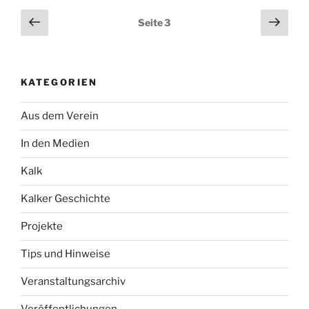
Chronik“
Seitennummerierung
Vorherige
Näch
Seite
3
Seite
Seit
der
Beiträge
KATEGORIEN
Aus dem Verein
In den Medien
Kalk
Kalker Geschichte
Projekte
Tips und Hinweise
Veranstaltungsarchiv