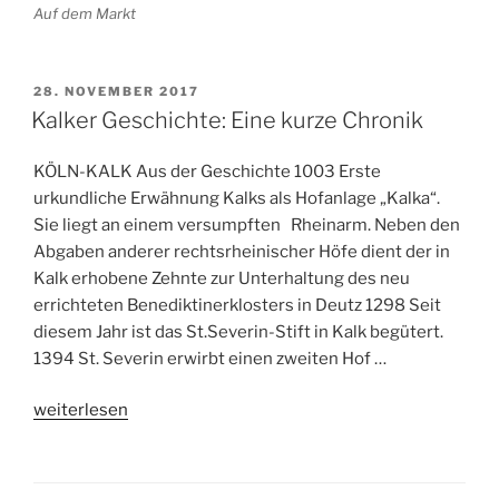
Auf dem Markt
VERÖFFENTLICHT
28. NOVEMBER 2017
AM
Kalker Geschichte: Eine kurze Chronik
KÖLN-KALK Aus der Geschichte 1003 Erste
urkundliche Erwähnung Kalks als Hofanlage „Kalka“.
Sie liegt an einem versumpften Rheinarm. Neben den
Abgaben anderer rechtsrheinischer Höfe dient der in
Kalk erhobene Zehnte zur Unterhaltung des neu
errichteten Benediktinerklosters in Deutz 1298 Seit
diesem Jahr ist das St.Severin-Stift in Kalk begütert.
1394 St. Severin erwirbt einen zweiten Hof …
„Kalker
weiterlesen
Geschichte:
Eine
kurze