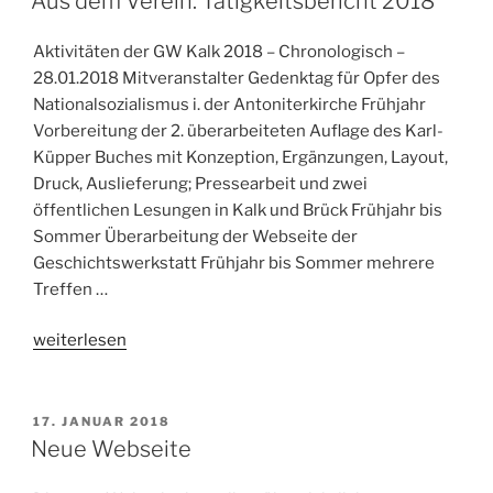
Aus dem Verein: Tätigkeitsbericht 2018
Aktivitäten der GW Kalk 2018 – Chronologisch –
28.01.2018 Mitveranstalter Gedenktag für Opfer des
Nationalsozialismus i. der Antoniterkirche Frühjahr
Vorbereitung der 2. überarbeiteten Auflage des Karl-
Küpper Buches mit Konzeption, Ergänzungen, Layout,
Druck, Auslieferung; Pressearbeit und zwei
öffentlichen Lesungen in Kalk und Brück Frühjahr bis
Sommer Überarbeitung der Webseite der
Geschichtswerkstatt Frühjahr bis Sommer mehrere
Treffen …
„Aus
weiterlesen
dem
Verein:
Tätigkeitsbericht
VERÖFFENTLICHT
17. JANUAR 2018
AM
2018“
Neue Webseite