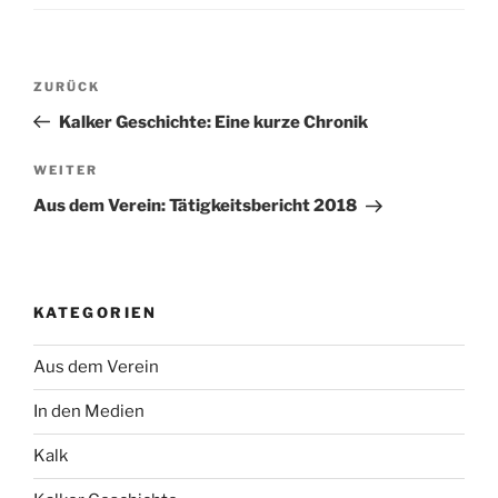
Beitragsnavigation
Vorheriger
ZURÜCK
Beitrag
Kalker Geschichte: Eine kurze Chronik
Nächster
WEITER
Beitrag
Aus dem Verein: Tätigkeitsbericht 2018
KATEGORIEN
Aus dem Verein
In den Medien
Kalk