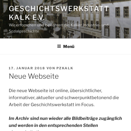
Zum
GESCHICHTSWERKSTATT
Inhalt
KALK E.V.
springen
Wir erforschen und bewahren die Kalker Industrie- und
Sozialgeschichte
Menü
VERÖFFENTLICHT
17. JANUAR 2018
VON
PZKALK
AM
Neue Webseite
Die neue Webseite ist online, übersichtlicher,
informativer, aktueller und schwerpunktbetonend die
Arbeit der Geschichtswerkstatt im Focus.
Im Archiv sind nun wieder alle Bildbeiträge zugänglich
und werden in den entsprechenden Stellen