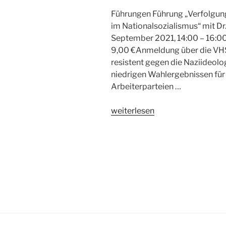
Führungen Führung „Verfolgun
im Nationalsozialismus“ mit Dr.
September 2021, 14:00 – 16:00 
9,00 €Anmeldung über die VHS 
resistent gegen die Naziideolog
niedrigen Wahlergebnissen für 
Arbeiterparteien …
„Veranstaltungsarchiv:
weiterlesen
2.
Halbjahr
2021“