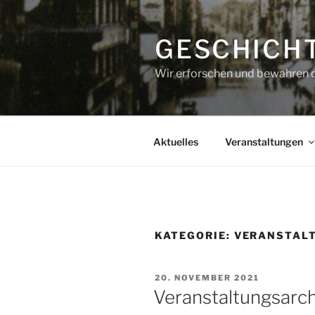
Zum
Inhalt
GESCHICHT
springen
Wir erforschen und bewahren di
Aktuelles
Veranstaltungen
KATEGORIE:
VERANSTAL
VERÖFFENTLICHT
20. NOVEMBER 2021
AM
Veranstaltungsarchi