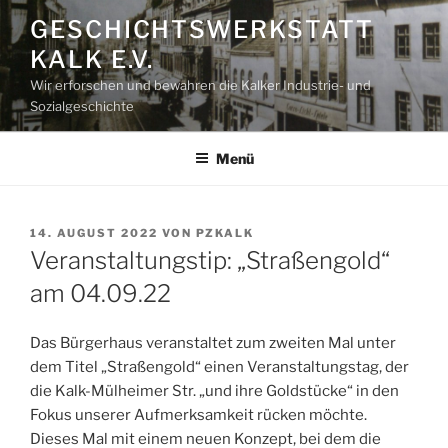
Zum
GESCHICHTSWERKSTATT
Inhalt
KALK E.V.
springen
Wir erforschen und bewahren die Kalker Industrie- und
Sozialgeschichte
Menü
VERÖFFENTLICHT
14. AUGUST 2022
VON
PZKALK
AM
Veranstaltungstip: „Straßengold“
am 04.09.22
Das Bürgerhaus veranstaltet zum zweiten Mal unter
dem Titel „Straßengold“ einen Veranstaltungstag, der
die Kalk-Mülheimer Str. „und ihre Goldstücke“ in den
Fokus unserer Aufmerksamkeit rücken möchte.
Dieses Mal mit einem neuen Konzept, bei dem die