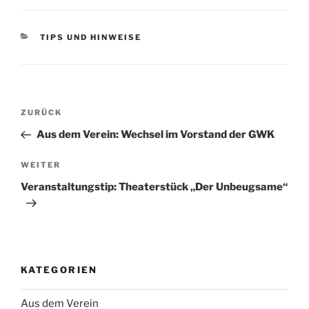
KATEGORIEN
TIPS UND HINWEISE
Beitragsnavigation
Vorheriger
ZURÜCK
Beitrag
Aus dem Verein: Wechsel im Vorstand der GWK
Nächster
WEITER
Beitrag
Veranstaltungstip: Theaterstück „Der Unbeugsame“
KATEGORIEN
Aus dem Verein