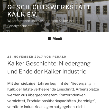
Zum
GESCHICHTSWERKSTATT
Inhalt
KALK E.V.
springen
Wir erforschen und bewahren die Kalker Industrie- und
Sozialgeschichte
Menü
VERÖFFENTLICHT
23. NOVEMBER 2017
VON
PZKALK
AM
Kalker Geschichte: Niedergang
und Ende der Kalker Industrie
Mit den siebziger Jahren beginnt der Niedergang in
Kalk, der letzte verheerende Einschnitt. Arbeitsplätze
werden aus übergeordnetem Konzerndenken
vernichtet, Produktionsüberkapazitäten „bereinigt”,
veraltete Industrieanlagen aufgegeben, nicht