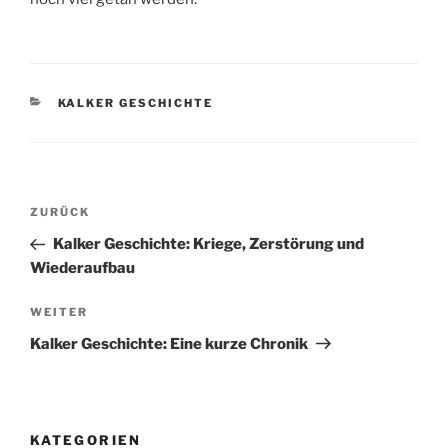
KATEGORIEN
KALKER GESCHICHTE
Beitragsnavigation
Vorheriger
ZURÜCK
Beitrag
Kalker Geschichte: Kriege, Zerstörung und
Wiederaufbau
Nächster
WEITER
Beitrag
Kalker Geschichte: Eine kurze Chronik
KATEGORIEN