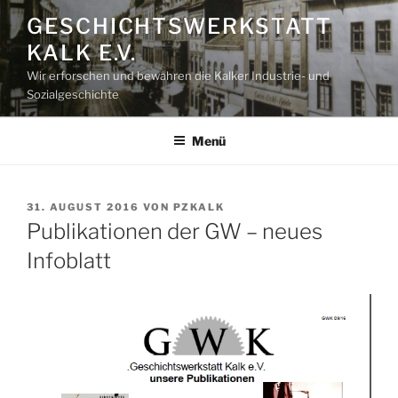
Zum
GESCHICHTSWERKSTATT
Inhalt
KALK E.V.
springen
Wir erforschen und bewahren die Kalker Industrie- und
Sozialgeschichte
Menü
VERÖFFENTLICHT
31. AUGUST 2016
VON
PZKALK
AM
Publikationen der GW – neues
Infoblatt