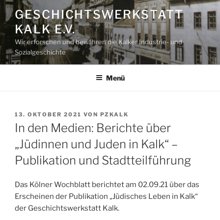
Zum
GESCHICHTSWERKSTATT
Inhalt
KALK E.V.
springen
Wir erforschen und bewahren die Kalker Industrie- und
Sozialgeschichte
Menü
VERÖFFENTLICHT
13. OKTOBER 2021
VON
PZKALK
AM
In den Medien: Berichte über
„Jüdinnen und Juden in Kalk“ –
Publikation und Stadtteilführung
Das Kölner Wochblatt berichtet am 02.09.21 über das
Erscheinen der Publikation „Jüdisches Leben in Kalk“
der Geschichtswerkstatt Kalk.