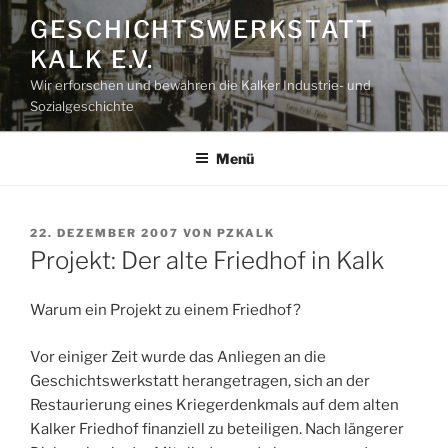
Zum
GESCHICHTSWERKSTATT
Inhalt
KALK E.V.
springen
Wir erforschen und bewahren die Kalker Industrie- und
Sozialgeschichte
Menü
VERÖFFENTLICHT
22. DEZEMBER 2007
VON
PZKALK
AM
Projekt: Der alte Friedhof in Kalk
Warum ein Projekt zu einem Friedhof?
Vor einiger Zeit wurde das Anliegen an die
Geschichtswerkstatt herangetragen, sich an der
Restaurierung eines Kriegerdenkmals auf dem alten
Kalker Friedhof finanziell zu beteiligen. Nach längerer